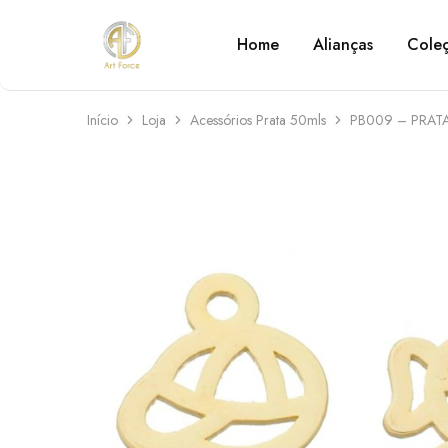
Home
Alianças
Cole
Art
Semijoias
Force
personalizadas
Início
Loja
Acessórios Prata 50mls
PB009 – PRAT