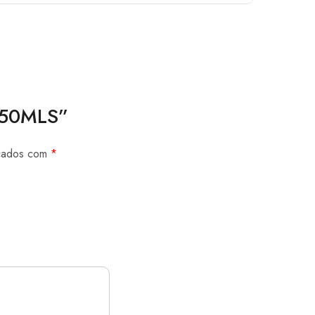
A 50MLS”
rcados com
*