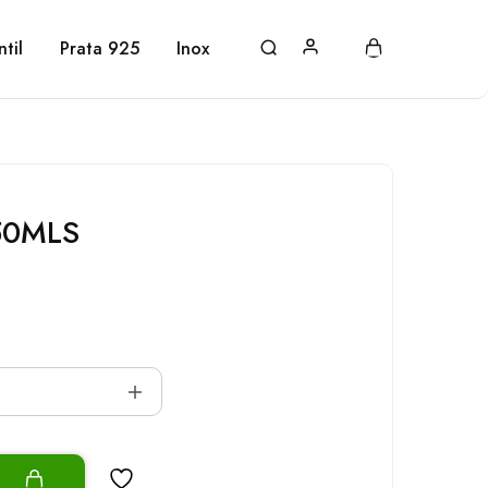
ntil
Prata 925
Inox
50MLS
o