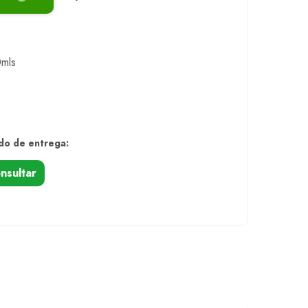
0mls
do de entrega:
nsultar