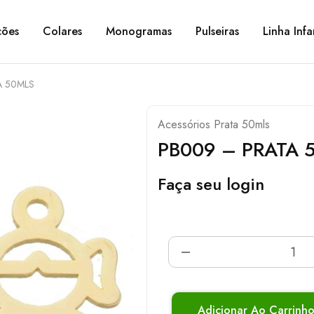
ções
Colares
Monogramas
Pulseiras
Linha Infa
A 50MLS
Acessórios Prata 50mls
PB009 – PRATA 
Faça seu login
Adicionar Ao Carrinh