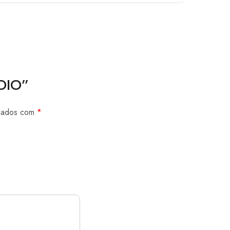
ÓDIO”
rcados com
*