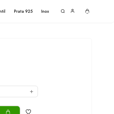
ntil
Prata 925
Inox
o