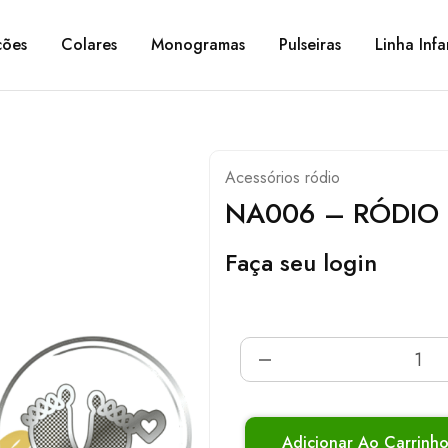
ções
Colares
Monogramas
Pulseiras
Linha Infa
Acessórios ródio
NA006 – RÓDIO
Faça seu login
Adicionar Ao Carrinh