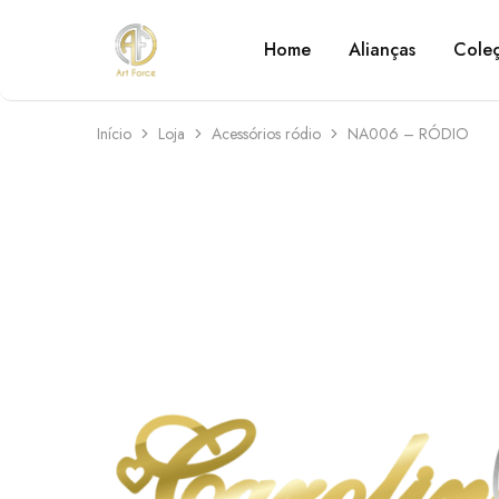
Home
Alianças
Cole
Art
Semijoias
Force
personalizadas
Início
Loja
Acessórios ródio
NA006 – RÓDIO