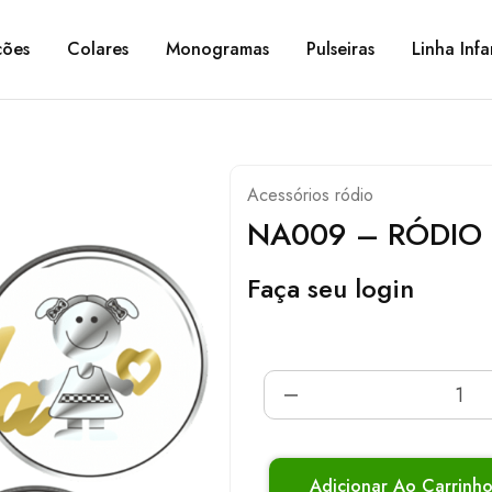
ções
Colares
Monogramas
Pulseiras
Linha Infa
Acessórios ródio
NA009 – RÓDIO
Faça seu login
Adicionar Ao Carrinh