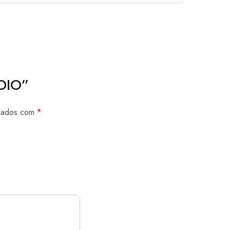
ÓDIO”
rcados com
*