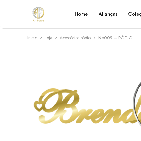
Home
Alianças
Cole
Art
Semijoias
Force
personalizadas
Início
Loja
Acessórios ródio
NA009 – RÓDIO