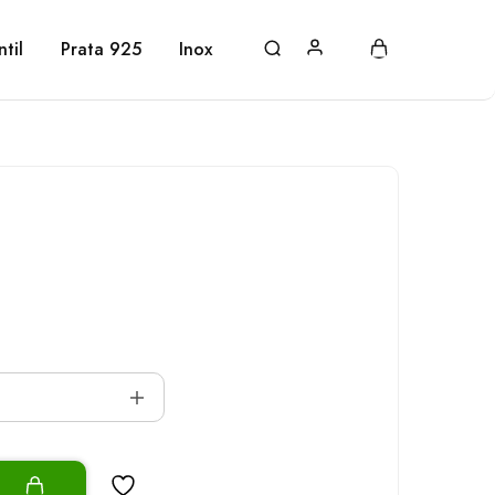
ntil
Prata 925
Inox
o