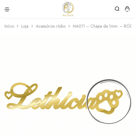
Art
Semijoias
Force
personalizadas
Início
Loja
Acessórios ródio
NA011 – Chapa de 1mm. – RÓDI