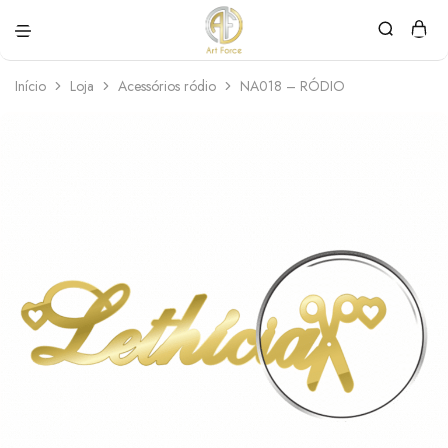
Art
Semijoias
Force
personalizadas
Início
Loja
Acessórios ródio
NA018 – RÓDIO