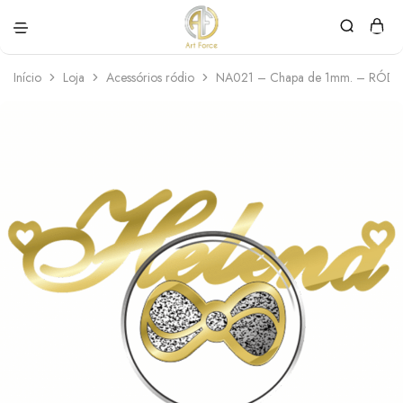
Art
Semijoias
Force
personalizadas
Início
Loja
Acessórios ródio
NA021 – Chapa de 1mm. – RÓDI