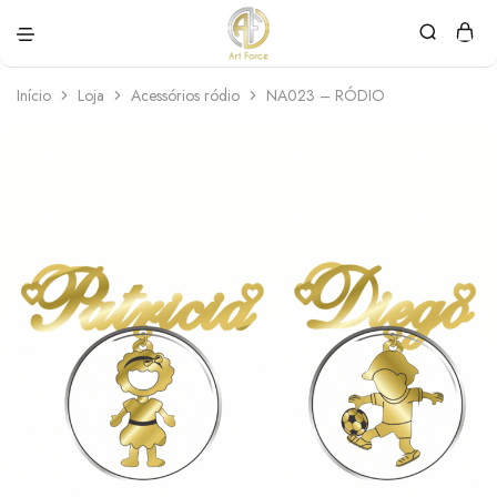
Art
Semijoias
Force
personalizadas
Início
Loja
Acessórios ródio
NA023 – RÓDIO