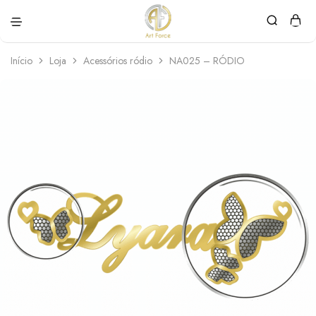
Art
Semijoias
Force
personalizadas
Início
Loja
Acessórios ródio
NA025 – RÓDIO