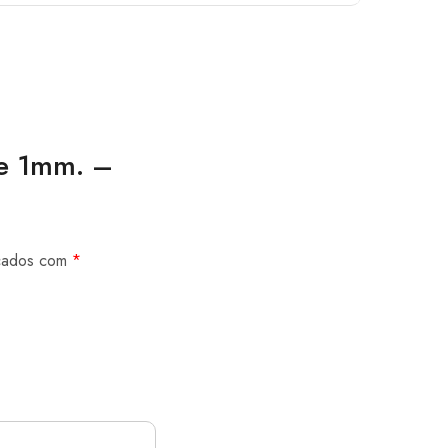
de 1mm. –
rcados com
*