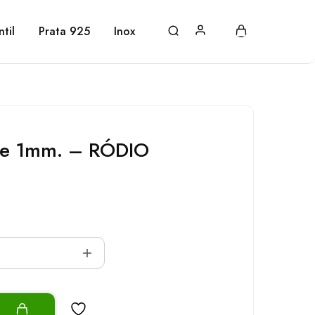
ntil
Prata 925
Inox
de 1mm. – RÓDIO
o