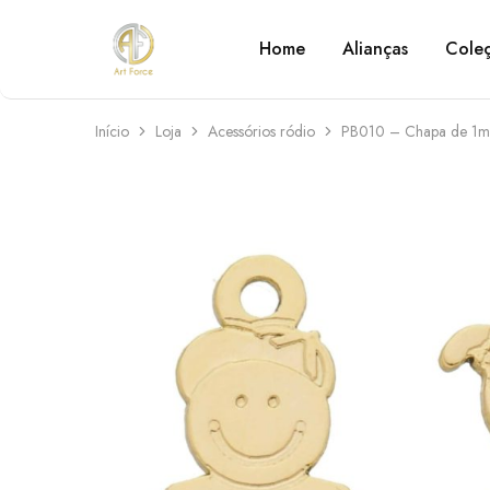
Home
Alianças
Cole
Art
Semijoias
Force
personalizadas
Início
Loja
Acessórios ródio
PB010 – Chapa de 1