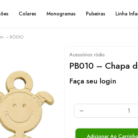
ções
Colares
Monogramas
Pulseiras
Linha Infa
mm. – RÓDIO
Acessórios ródio
PB010 – Chapa 
Faça seu login
Adicionar Ao Carrinh