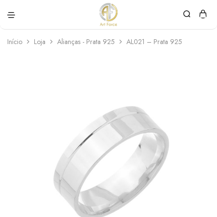
Art
Semijoias
Force
personalizadas
Início
Loja
Alianças - Prata 925
AL021 – Prata 925