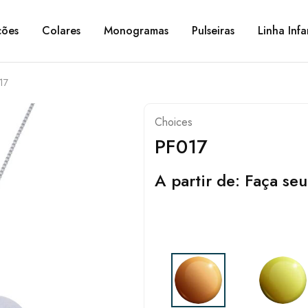
ções
Colares
Monogramas
Pulseiras
Linha Infa
17
Choices
PF017
A partir de:
Faça seu