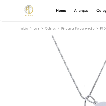
Home
Alianças
Cole
Art
Semijoias
Force
personalizadas
Início
Loja
Colares
Pingentes Fotogravação
PF0