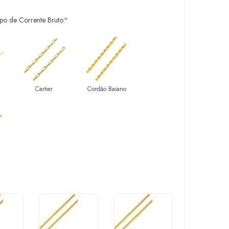
ipo de Corrente Bruto
*
Cartier
Cordão Baiano