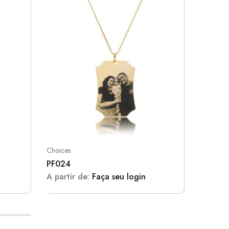
Choices
Choices
PF024
PF025
A partir de:
Faça seu login
A parti