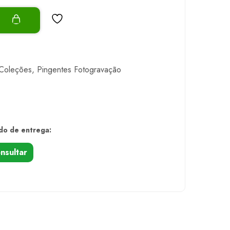
o
Coleções
,
Pingentes Fotogravação
do de entrega:
nsultar