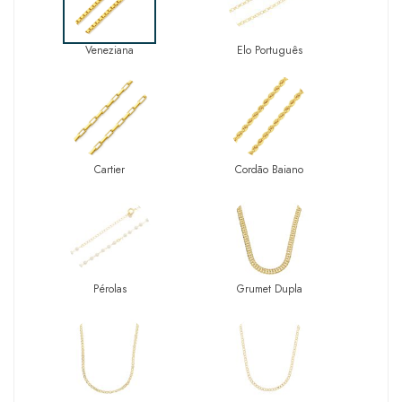
Veneziana
Elo Português
Cartier
Cordão Baiano
Pérolas
Grumet Dupla