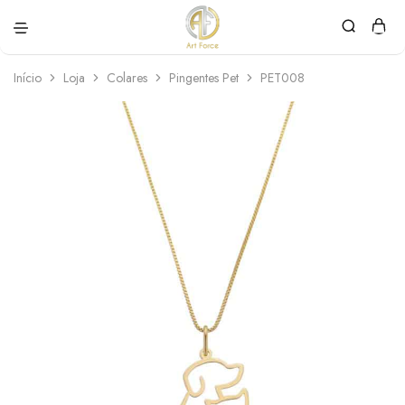
Art
Semijoias
Force
personalizadas
Início
Loja
Colares
Pingentes Pet
PET008