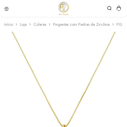
Art
Semijoias
Force
personalizadas
Início
Loja
Colares
Pingentes com Pedras de Zircônia
PGZ0