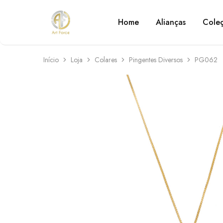
Home
Alianças
Cole
Art
Semijoias
Force
personalizadas
Início
Loja
Colares
Pingentes Diversos
PG062