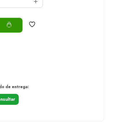
o
do de entrega:
nsultar