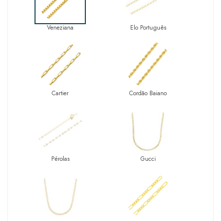
Veneziana
Elo Português
Cartier
Cordão Baiano
Pérolas
Gucci