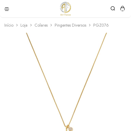
Art
Semijoias
Force
personalizadas
Início
Loja
Colares
Pingentes Diversos
PGZ076