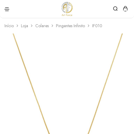
Art
Semijoias
Force
personalizadas
Início
Loja
Colares
Pingentes Infinito
IF010