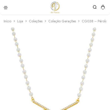
Art
Semijoias
Force
personalizadas
Início
Loja
Coleções
Coleção Gerações
CG038 – Pérolas