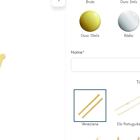
Bruto
Ouro 3mls
Ouro 10mls
Ródio
Nome
*
T
Veneziana
Elo Português