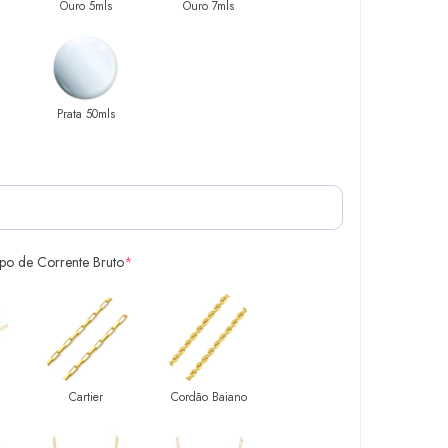
Ouro 5mls
Ouro 7mls
Prata 50mls
ipo de Corrente Bruto
*
Cartier
Cordão Baiano