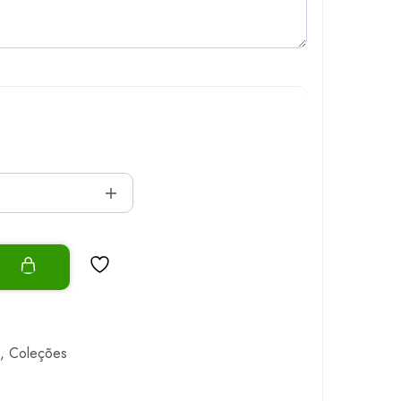
o
,
Coleções