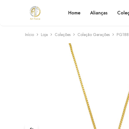
Home
Alianças
Cole
Art
Semijoias
Force
personalizadas
Início
Loja
Coleções
Coleção Gerações
PG188