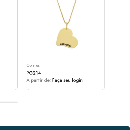
Colares
Colares 
PG214
IN032
A partir de:
Faça seu login
A parti