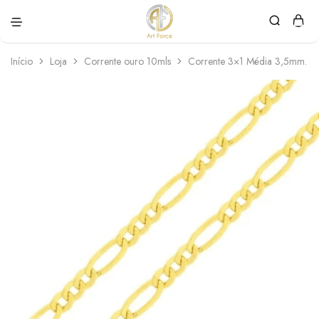
Art
Semijoias
Force
personalizadas
Início
Loja
Corrente ouro 10mls
Corrente 3×1 Média 3,5mm. 