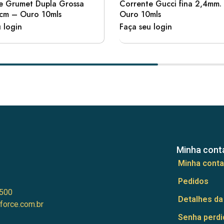
e Grumet Dupla Grossa
Corrente Gucci fina 2,4mm
cm – Ouro 10mls
Ouro 10mls
 login
Faça seu login
Minha cont
Minha conta
Pedidos
500
Detalhes da
force.com.br
Senha perdi