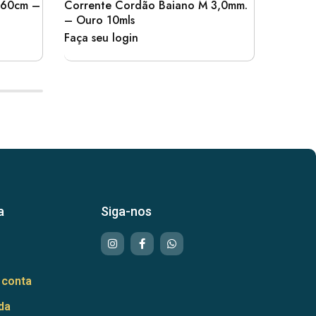
. 60cm –
Corrente Cordão Baiano M 3,0mm.
Corrent
– Ouro 10mls
60cm –
Faça seu login
Faça se
a
Siga-nos
 conta
da