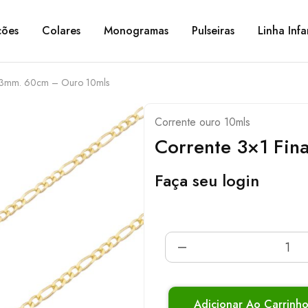
ções
Colares
Monogramas
Pulseiras
Linha Infa
a 3mm. 60cm – Ouro 10mls
Corrente ouro 10mls
Corrente 3×1 Fi
Faça seu login
Adicionar Ao Carrinh