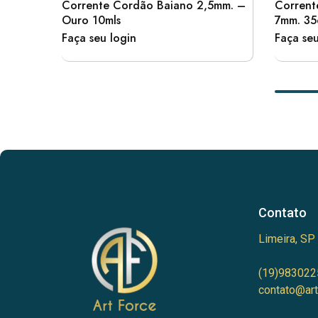
Corrente Cordão Baiano 2,5mm. –
Corrent
Ouro 10mls
7mm. 35
Faça seu login
Faça seu
Contato
Limeira, SP
(19)983022
contato@art