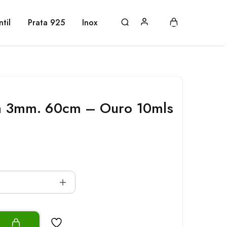
ntil
Prata 925
Inox
na 3mm. 60cm – Ouro 10mls
o