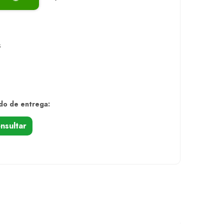
s
do de entrega:
nsultar