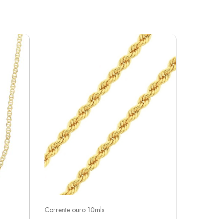
Corrente ouro 10mls
Corrente