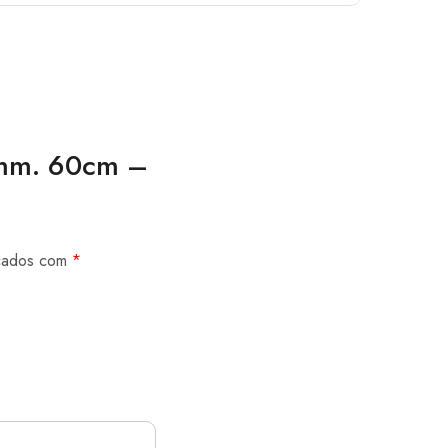
 3mm. 60cm –
rcados com
*