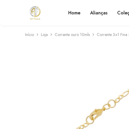
Home
Alianças
Cole
Art
Semijoias
Force
personalizadas
Início
Loja
Corrente ouro 10mls
Corrente 3×1 Fin