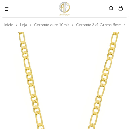
Art
Semijoias
Force
personalizadas
Início
Loja
Corrente ouro 10mls
Corrente 3×1 Grossa 5mm. 6