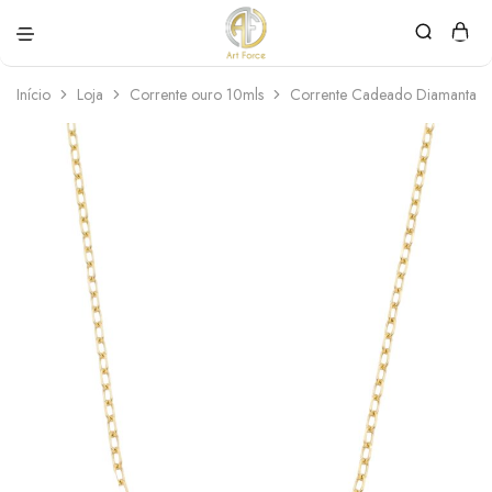
Art
Semijoias
Force
personalizadas
Início
Loja
Corrente ouro 10mls
Corrente Cadeado Diamantad