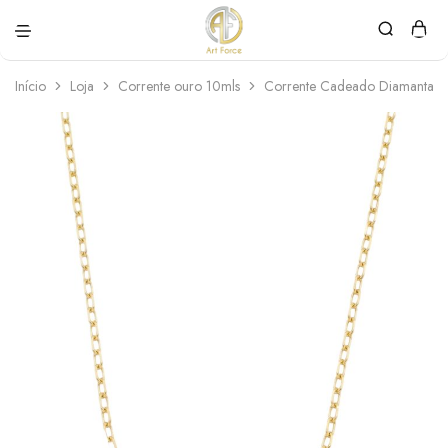
Art
Semijoias
Force
personalizadas
Início
Loja
Corrente ouro 10mls
Corrente Cadeado Diamantad