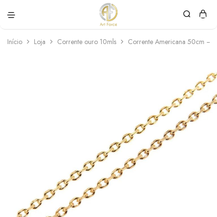
Art
Semijoias
Force
personalizadas
Início
Loja
Corrente ouro 10mls
Corrente Americana 50cm – 