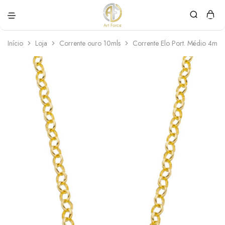
Art
Semijoias
Force
personalizadas
Início
Loja
Corrente ouro 10mls
Corrente Elo Port. Médio 4mm