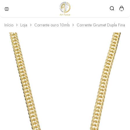
Art
Semijoias
Force
personalizadas
Início
Loja
Corrente ouro 10mls
Corrente Grumet Dupla Fina 