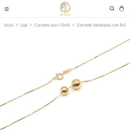
Art
Semijoias
Force
personalizadas
Início
Loja
Corrente ouro 10mls
Corrente Veneziana com Boli