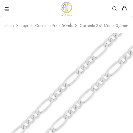
Art
Semijoias
Force
personalizadas
Início
Loja
Corrente Prata 50mls
Corrente 3×1 Média 3,5mm. 