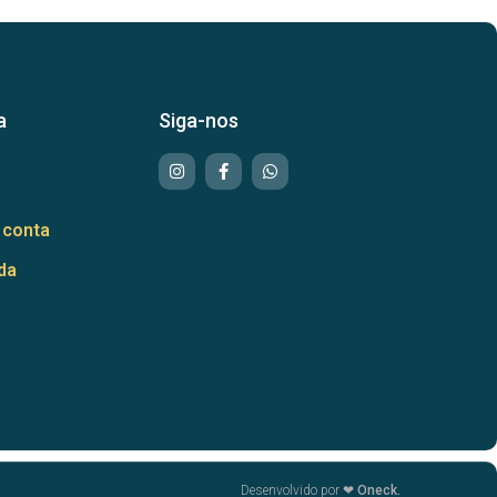
a
Siga-nos
 conta
da
Desenvolvido por ❤
Oneck.