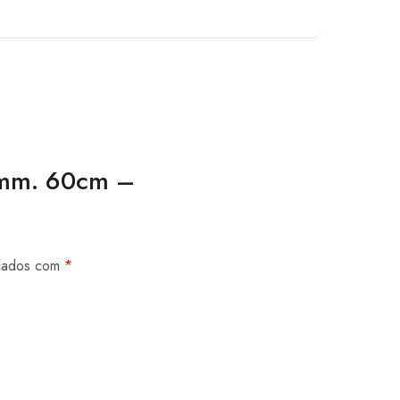
,5mm. 60cm –
rcados com
*