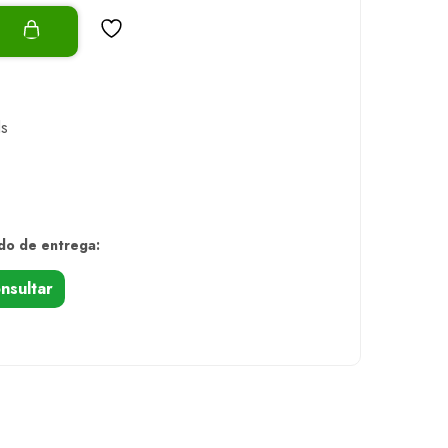
o
ls
do de entrega:
nsultar