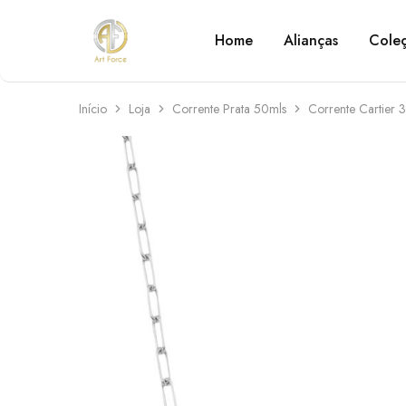
Home
Alianças
Cole
Art
Semijoias
Force
personalizadas
Início
Loja
Corrente Prata 50mls
Corrente Cartier