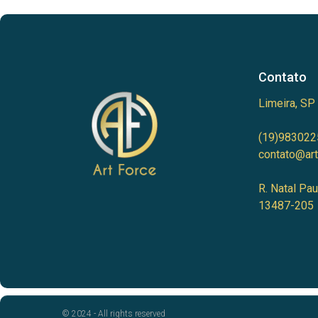
Contato
Limeira, SP
(19)983022
contato@art
R. Natal Pau
13487-205
© 2024 - All rights reserved