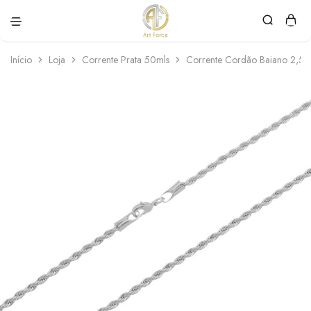
Art
Semijoias
Force
personalizadas
Início
Loja
Corrente Prata 50mls
Corrente Cordão Baiano 2,5