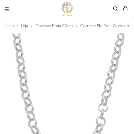
Art
Semijoias
Force
personalizadas
Início
Loja
Corrente Prata 50mls
Corrente Elo Port. Grossa 6