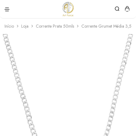
Art
Semijoias
Force
personalizadas
Início
Loja
Corrente Prata 50mls
Corrente Grumet Média 3,5m