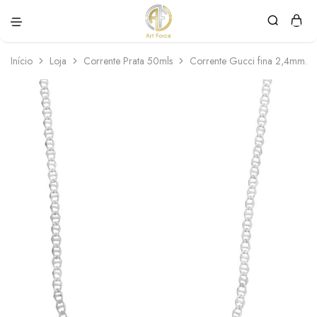
Art
Semijoias
Force
personalizadas
Início
Loja
Corrente Prata 50mls
Corrente Gucci fina 2,4mm. 