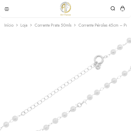
Art
Semijoias
Force
personalizadas
Início
Loja
Corrente Prata 50mls
Corrente Pérolas 45cm – Prat