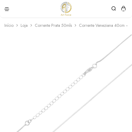
Art
Semijoias
Force
personalizadas
Início
Loja
Corrente Prata 50mls
Corrente Veneziana 40cm – P