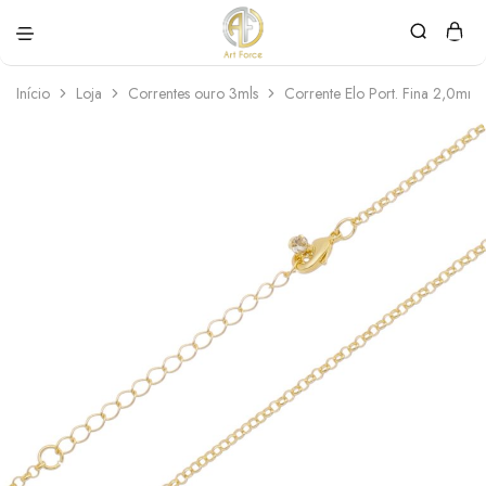
Art
Semijoias
Force
personalizadas
Início
Loja
Correntes ouro 3mls
Corrente Elo Port. Fina 2,0m