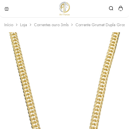
Art
Semijoias
Force
personalizadas
Início
Loja
Correntes ouro 3mls
Corrente Grumet Dupla Gross