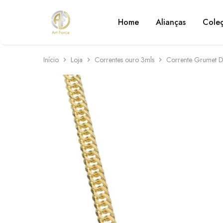
Home
Alianças
Cole
Art
Semijoias
Force
personalizadas
Início
Loja
Correntes ouro 3mls
Corrente Grumet 