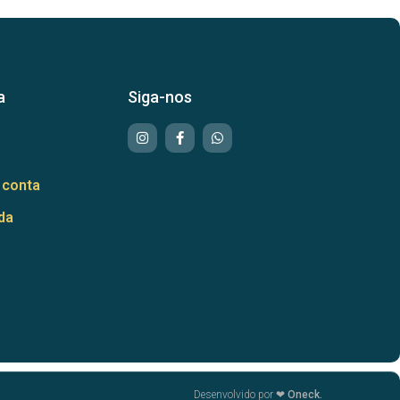
a
Siga-nos
 conta
da
Desenvolvido por ❤
Oneck.