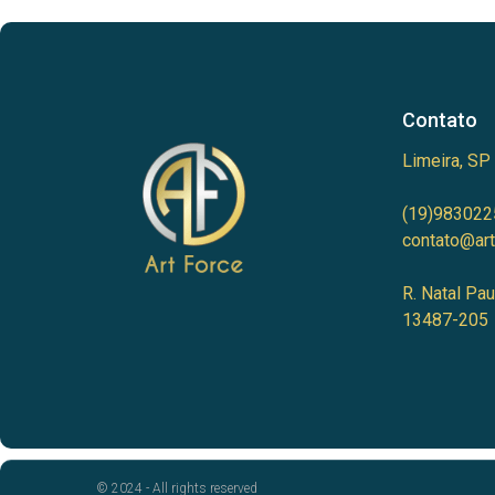
Contato
Limeira, SP
(19)983022
contato@art
R. Natal Pau
13487-205
© 2024 - All rights reserved