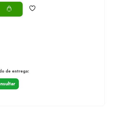
o
s
do de entrega:
nsultar