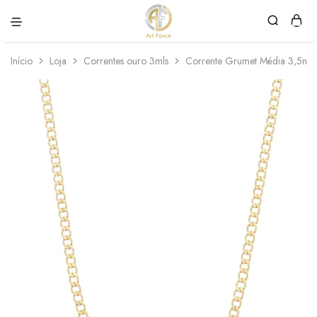
Art
Semijoias
Force
personalizadas
Início
Loja
Correntes ouro 3mls
Corrente Grumet Média 3,5mm