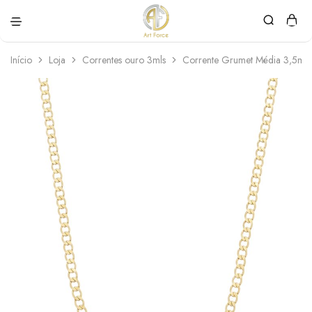
Art
Semijoias
Force
personalizadas
Início
Loja
Correntes ouro 3mls
Corrente Grumet Média 3,5m