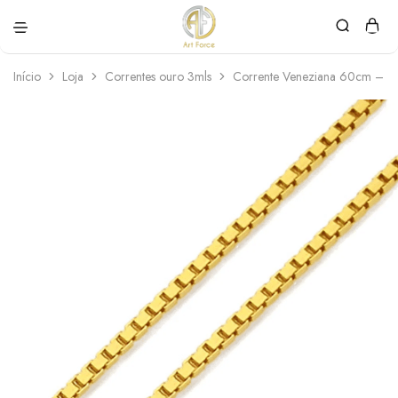
Art
Semijoias
Force
personalizadas
Início
Loja
Correntes ouro 3mls
Corrente Veneziana 60cm – O