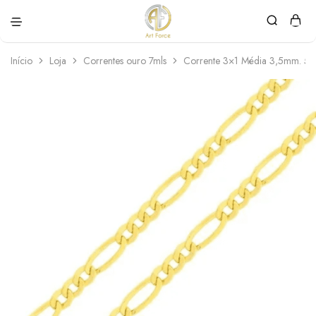
Art
Semijoias
Force
personalizadas
Início
Loja
Correntes ouro 7mls
Corrente 3×1 Média 3,5mm. 5