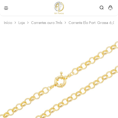
Art
Semijoias
Force
personalizadas
Início
Loja
Correntes ouro 7mls
Corrente Elo Port. Grossa 6,0