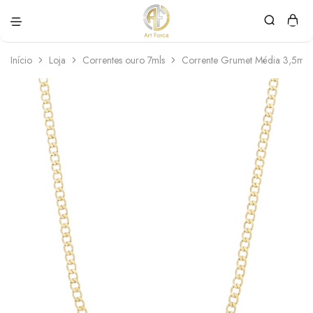
Art
Semijoias
Force
personalizadas
Início
Loja
Correntes ouro 7mls
Corrente Grumet Média 3,5mm