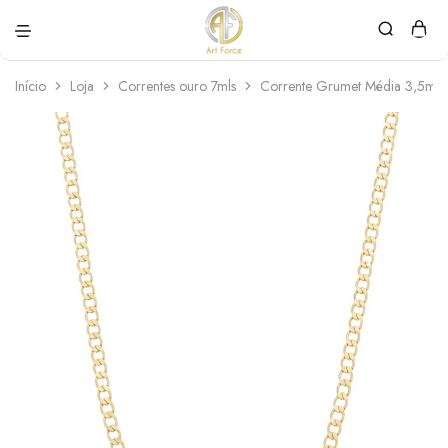
Art
Semijoias
Force
personalizadas
Início
Loja
Correntes ouro 7mls
Corrente Grumet Média 3,5mm