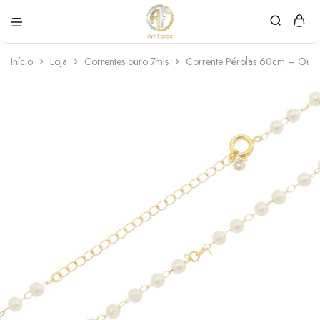
Art
Semijoias
Force
personalizadas
Início
Loja
Correntes ouro 7mls
Corrente Pérolas 60cm – Ouro