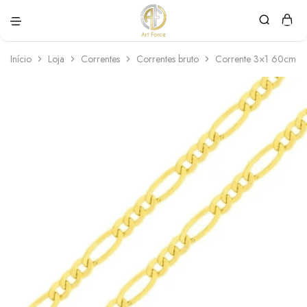
Art
Semijoias
Force
personalizadas
Início
Loja
Correntes
Correntes bruto
Corrente 3×1 60cm – 