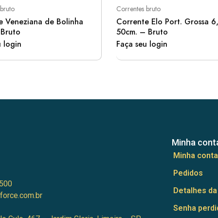
bruto
Correntes bruto
e Veneziana de Bolinha
Corrente Elo Port. Grossa 
Bruto
50cm. – Bruto
 login
Faça seu login
Minha cont
Minha conta
Pedidos
500
Detalhes da
force.com.br
Senha perdi