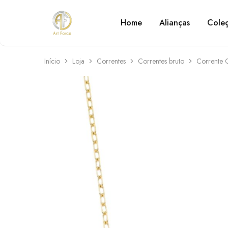
Home
Alianças
Cole
Art
Semijoias
Force
personalizadas
Início
Loja
Correntes
Correntes bruto
Corrente 