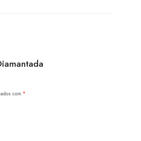
 Diamantada
rcados com
*