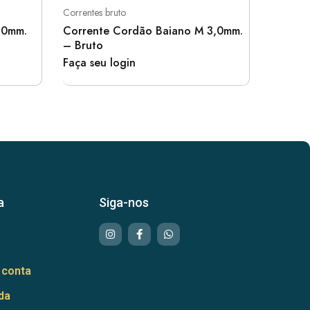
Correntes bruto
6,0mm.
Corrente Cordão Baiano M 3,0mm.
– Bruto
Faça seu login
a
Siga-nos
 conta
da