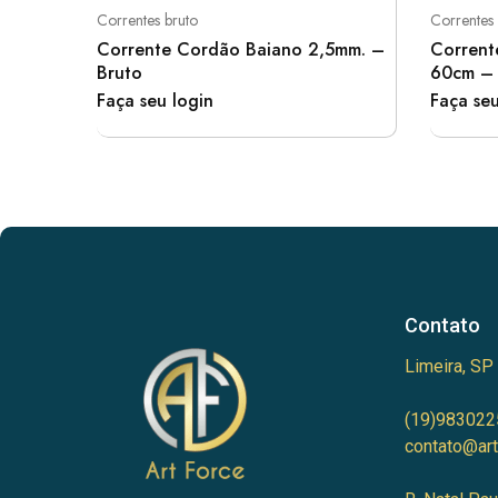
Correntes bruto
Correntes 
Corrente Cordão Baiano 2,5mm. –
Corrent
Bruto
60cm – 
Faça seu login
Faça seu
Contato
Limeira, SP
(19)983022
contato@art