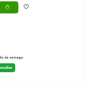
o
do de entrega:
nsultar