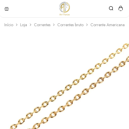
Art
Semijoias
Force
personalizadas
Início
Loja
Correntes
Correntes bruto
Corrente Americana 5