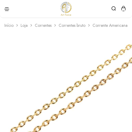
Art
Semijoias
Force
personalizadas
Início
Loja
Correntes
Correntes bruto
Corrente Americana 